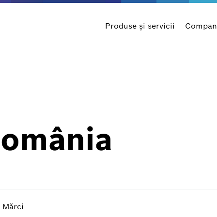
Produse şi servicii
Compani
România
Mărci