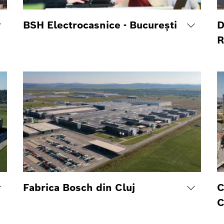
BSH Electrocasnice - București
D
R
Fabrica Bosch din Cluj
C
C