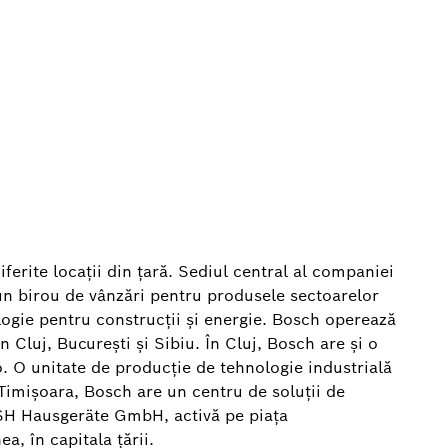
erite locații din țară. Sediul central al companiei
 un birou de vânzări pentru produsele sectoarelor
ogie pentru construcţii şi energie. Bosch operează
n Cluj, București și Sibiu. În Cluj, Bosch are şi o
. O unitate de producţie de tehnologie industrială
n Timișoara, Bosch are un centru de soluții de
a BSH Hausgeräte GmbH, activă pe piaţa
a, în capitala ţării.