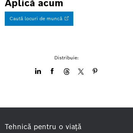
Aplică acum
Caută locuri de
muncă
Distribuie:
Tehnică pentru o viaţă