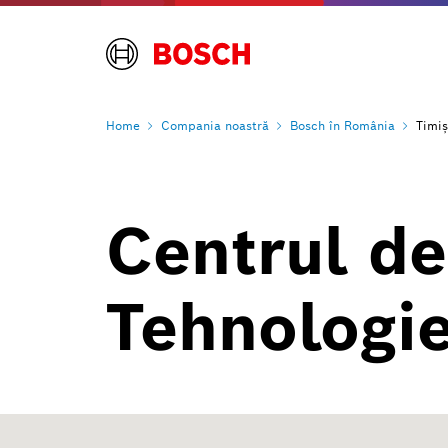
Home
Compania
noastră
Bosch în
România
Timi
Centrul de
Tehnologie