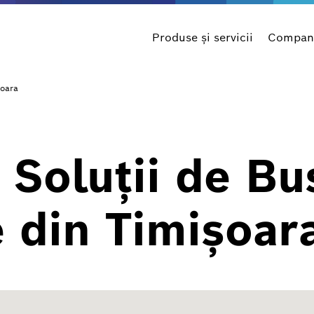
Produse şi servicii
Compani
şoara
 Soluții de Bu
 din Timișoar