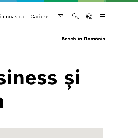
a noastră
Cariere
Bosch în România
siness și
a