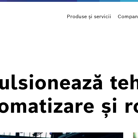
Produse şi servicii
Compani
lsionează teh
omatizare și
r