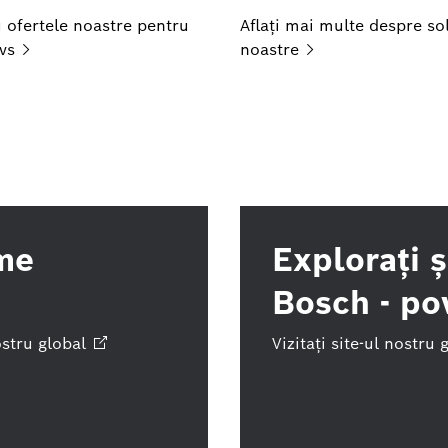
 ofertele noastre pentru
Aflați mai multe despre sol
vs
noastre
ume
Exploraţi 
Bosch - po
ostru
global
Vizitaţi site-ul nostru
g