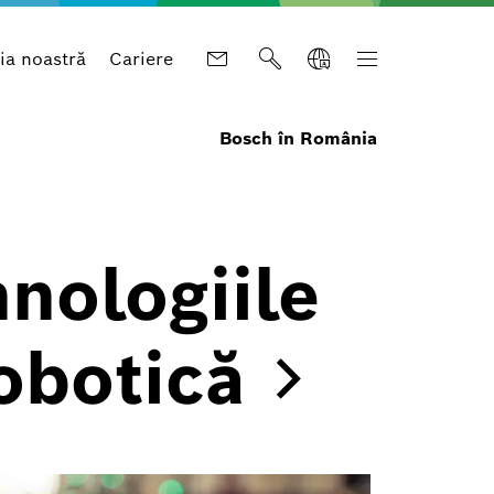
a noastră
Cariere
Bosch în România
nologiile
obotică