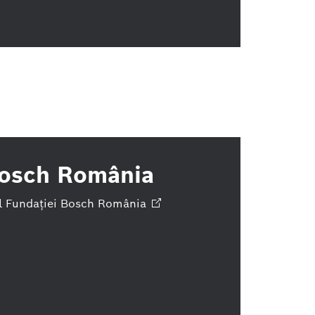
Bosch România
 al Fundației Bosch
România