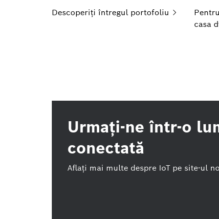
Descoperiți întregul
portofoliu
Pentru
casa
d
Urmaţi-ne într-o l
conectată
Aflaţi mai multe despre IoT pe site-ul n