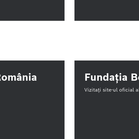
România
Fundația 
Vizitați site-ul oficial