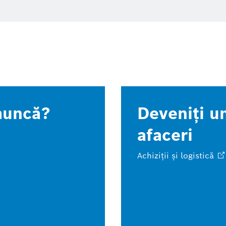
muncă?
Deveniţi u
afaceri
Achiziţii şi
logistică