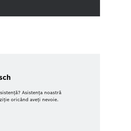
osch
asistență? Asistența noastră
ziție oricând aveți nevoie.