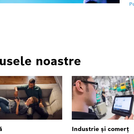
Po
usele noastre
ă
Industrie şi comerţ