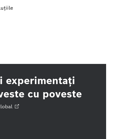
uțiile
şi experimentaţi
veste cu poveste
lobal