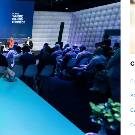
C
P
Şt
C
C