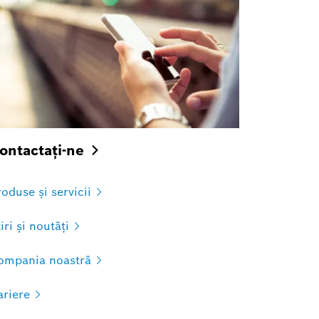
ontactaţi-ne
roduse şi
servicii
iri şi
noutăţi
ompania
noastră
ariere