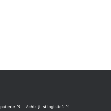
patente
Achiziţii şi
logistică